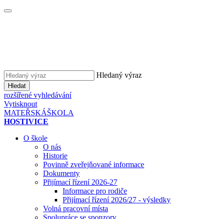
Hledaný výraz
Hledat
rozšířené vyhledávání
Vytisknout
MATEŘSKÁ
ŠKOLA
HOSTIVICE
O škole
O nás
Historie
Povinně zveřejňované informace
Dokumenty
Přijímací řízení 2026-27
Informace pro rodiče
Přijímací řízení 2026/27 - výsledky
Volná pracovní místa
Spolupráce se sponzory