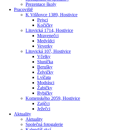
Prezentace školy
Pracoviště
K Višňovce 1389, Hostivice
Pejsci
Kočičky
Litovická 1714, Hostivice
Mravenečci
Medvídci
Veverky
Litovická 107, Hostivice
Včelky
Sluníčka
Berušky
Želvičky
Lvíčata
Modrásci
Žabičky
Rybičky
Komenského 2059, Hostivice
Zajíčci
Ježečci
Aktuality
Aktuality
Společná fotogalerie
Kalendář akcí