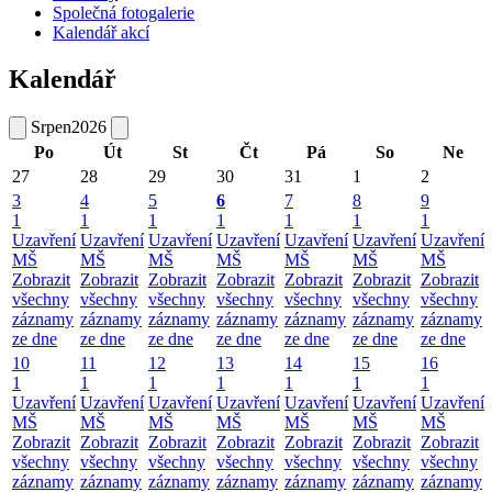
Společná fotogalerie
Kalendář akcí
Kalendář
Srpen
2026
Po
Út
St
Čt
Pá
So
Ne
27
28
29
30
31
1
2
3
4
5
6
7
8
9
1
1
1
1
1
1
1
Uzavření
Uzavření
Uzavření
Uzavření
Uzavření
Uzavření
Uzavření
MŠ
MŠ
MŠ
MŠ
MŠ
MŠ
MŠ
Zobrazit
Zobrazit
Zobrazit
Zobrazit
Zobrazit
Zobrazit
Zobrazit
všechny
všechny
všechny
všechny
všechny
všechny
všechny
záznamy
záznamy
záznamy
záznamy
záznamy
záznamy
záznamy
ze dne
ze dne
ze dne
ze dne
ze dne
ze dne
ze dne
10
11
12
13
14
15
16
1
1
1
1
1
1
1
Uzavření
Uzavření
Uzavření
Uzavření
Uzavření
Uzavření
Uzavření
MŠ
MŠ
MŠ
MŠ
MŠ
MŠ
MŠ
Zobrazit
Zobrazit
Zobrazit
Zobrazit
Zobrazit
Zobrazit
Zobrazit
všechny
všechny
všechny
všechny
všechny
všechny
všechny
záznamy
záznamy
záznamy
záznamy
záznamy
záznamy
záznamy