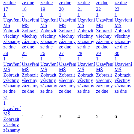
ze dne
ze dne
ze dne
ze dne
ze dne
ze dne
ze dne
17
18
19
20
21
22
23
1
1
1
1
1
1
1
Uzavření
Uzavření
Uzavření
Uzavření
Uzavření
Uzavření
Uzavření
MŠ
MŠ
MŠ
MŠ
MŠ
MŠ
MŠ
Zobrazit
Zobrazit
Zobrazit
Zobrazit
Zobrazit
Zobrazit
Zobrazit
všechny
všechny
všechny
všechny
všechny
všechny
všechny
záznamy
záznamy
záznamy
záznamy
záznamy
záznamy
záznamy
ze dne
ze dne
ze dne
ze dne
ze dne
ze dne
ze dne
24
25
26
27
28
29
30
1
1
1
1
1
1
1
Uzavření
Uzavření
Uzavření
Uzavření
Uzavření
Uzavření
Uzavření
MŠ
MŠ
MŠ
MŠ
MŠ
MŠ
MŠ
Zobrazit
Zobrazit
Zobrazit
Zobrazit
Zobrazit
Zobrazit
Zobrazit
všechny
všechny
všechny
všechny
všechny
všechny
všechny
záznamy
záznamy
záznamy
záznamy
záznamy
záznamy
záznamy
ze dne
ze dne
ze dne
ze dne
ze dne
ze dne
ze dne
31
1
Uzavření
MŠ
1
2
3
4
5
6
Zobrazit
všechny
záznamy