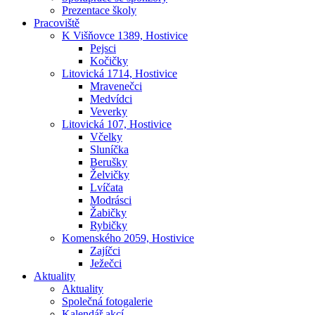
Prezentace školy
Pracoviště
K Višňovce 1389, Hostivice
Pejsci
Kočičky
Litovická 1714, Hostivice
Mravenečci
Medvídci
Veverky
Litovická 107, Hostivice
Včelky
Sluníčka
Berušky
Želvičky
Lvíčata
Modrásci
Žabičky
Rybičky
Komenského 2059, Hostivice
Zajíčci
Ježečci
Aktuality
Aktuality
Společná fotogalerie
Kalendář akcí