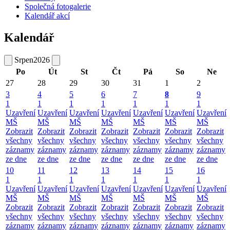
Společná fotogalerie
Kalendář akcí
Kalendář
Srpen
2026
Po
Út
St
Čt
Pá
So
Ne
27
28
29
30
31
1
2
3
4
5
6
7
8
9
1
1
1
1
1
1
1
Uzavření
Uzavření
Uzavření
Uzavření
Uzavření
Uzavření
Uzavření
MŠ
MŠ
MŠ
MŠ
MŠ
MŠ
MŠ
Zobrazit
Zobrazit
Zobrazit
Zobrazit
Zobrazit
Zobrazit
Zobrazit
všechny
všechny
všechny
všechny
všechny
všechny
všechny
záznamy
záznamy
záznamy
záznamy
záznamy
záznamy
záznamy
ze dne
ze dne
ze dne
ze dne
ze dne
ze dne
ze dne
10
11
12
13
14
15
16
1
1
1
1
1
1
1
Uzavření
Uzavření
Uzavření
Uzavření
Uzavření
Uzavření
Uzavření
MŠ
MŠ
MŠ
MŠ
MŠ
MŠ
MŠ
Zobrazit
Zobrazit
Zobrazit
Zobrazit
Zobrazit
Zobrazit
Zobrazit
všechny
všechny
všechny
všechny
všechny
všechny
všechny
záznamy
záznamy
záznamy
záznamy
záznamy
záznamy
záznamy