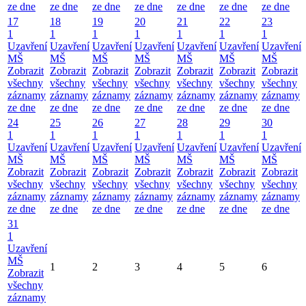
ze dne
ze dne
ze dne
ze dne
ze dne
ze dne
ze dne
17
18
19
20
21
22
23
1
1
1
1
1
1
1
Uzavření
Uzavření
Uzavření
Uzavření
Uzavření
Uzavření
Uzavření
MŠ
MŠ
MŠ
MŠ
MŠ
MŠ
MŠ
Zobrazit
Zobrazit
Zobrazit
Zobrazit
Zobrazit
Zobrazit
Zobrazit
všechny
všechny
všechny
všechny
všechny
všechny
všechny
záznamy
záznamy
záznamy
záznamy
záznamy
záznamy
záznamy
ze dne
ze dne
ze dne
ze dne
ze dne
ze dne
ze dne
24
25
26
27
28
29
30
1
1
1
1
1
1
1
Uzavření
Uzavření
Uzavření
Uzavření
Uzavření
Uzavření
Uzavření
MŠ
MŠ
MŠ
MŠ
MŠ
MŠ
MŠ
Zobrazit
Zobrazit
Zobrazit
Zobrazit
Zobrazit
Zobrazit
Zobrazit
všechny
všechny
všechny
všechny
všechny
všechny
všechny
záznamy
záznamy
záznamy
záznamy
záznamy
záznamy
záznamy
ze dne
ze dne
ze dne
ze dne
ze dne
ze dne
ze dne
31
1
Uzavření
MŠ
1
2
3
4
5
6
Zobrazit
všechny
záznamy