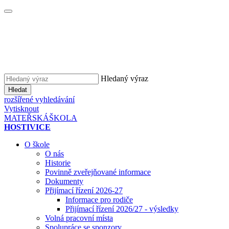
Hledaný výraz
Hledat
rozšířené vyhledávání
Vytisknout
MATEŘSKÁ
ŠKOLA
HOSTIVICE
O škole
O nás
Historie
Povinně zveřejňované informace
Dokumenty
Přijímací řízení 2026-27
Informace pro rodiče
Přijímací řízení 2026/27 - výsledky
Volná pracovní místa
Spolupráce se sponzory