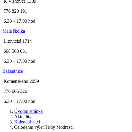
K Višňovce 1389
776 828 191
6.30 – 17.00 hod.
Malá školka
Litovická 1714
608 568 631
6.30 – 17.00 hod.
Bažantnice
Komenského 2059
776 606 326
6.30 – 17.00 hod.
Úvodní stránka
Aktuality
Kalendář akcí
Celodenní výlet Třídy Modrásci