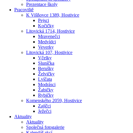
Prezentace školy
Pracoviště
K Višňovce 1389, Hostivice
Pejsci
Kočičky
Litovická 1714, Hostivice
Mravenečci
Medvídci
Veverky
Litovická 107, Hostivice
Včelky
Sluníčka
Berušky
Želvičky
Lvíčata
Modrásci
Žabičky
Rybičky
Komenského 2059, Hostivice
Zajíčci
Ježečci
Aktuality
Aktuality
Společná fotogalerie
Kalendář akcí