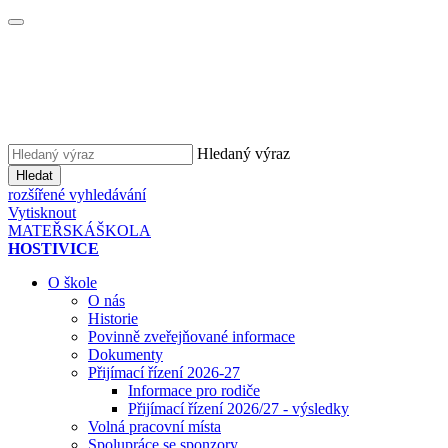
Hledaný výraz
Hledat
rozšířené vyhledávání
Vytisknout
MATEŘSKÁ
ŠKOLA
HOSTIVICE
O škole
O nás
Historie
Povinně zveřejňované informace
Dokumenty
Přijímací řízení 2026-27
Informace pro rodiče
Přijímací řízení 2026/27 - výsledky
Volná pracovní místa
Spolupráce se sponzory