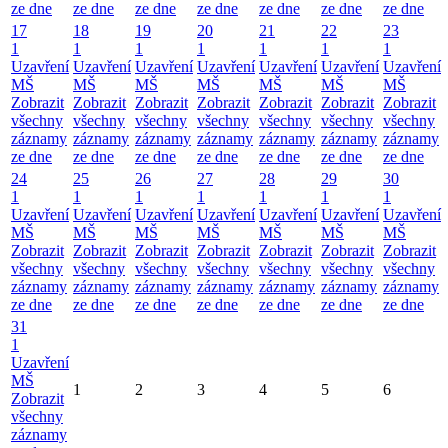
ze dne
ze dne
ze dne
ze dne
ze dne
ze dne
ze dne
17
18
19
20
21
22
23
1
1
1
1
1
1
1
Uzavření
Uzavření
Uzavření
Uzavření
Uzavření
Uzavření
Uzavření
MŠ
MŠ
MŠ
MŠ
MŠ
MŠ
MŠ
Zobrazit
Zobrazit
Zobrazit
Zobrazit
Zobrazit
Zobrazit
Zobrazit
všechny
všechny
všechny
všechny
všechny
všechny
všechny
záznamy
záznamy
záznamy
záznamy
záznamy
záznamy
záznamy
ze dne
ze dne
ze dne
ze dne
ze dne
ze dne
ze dne
24
25
26
27
28
29
30
1
1
1
1
1
1
1
Uzavření
Uzavření
Uzavření
Uzavření
Uzavření
Uzavření
Uzavření
MŠ
MŠ
MŠ
MŠ
MŠ
MŠ
MŠ
Zobrazit
Zobrazit
Zobrazit
Zobrazit
Zobrazit
Zobrazit
Zobrazit
všechny
všechny
všechny
všechny
všechny
všechny
všechny
záznamy
záznamy
záznamy
záznamy
záznamy
záznamy
záznamy
ze dne
ze dne
ze dne
ze dne
ze dne
ze dne
ze dne
31
1
Uzavření
MŠ
1
2
3
4
5
6
Zobrazit
všechny
záznamy