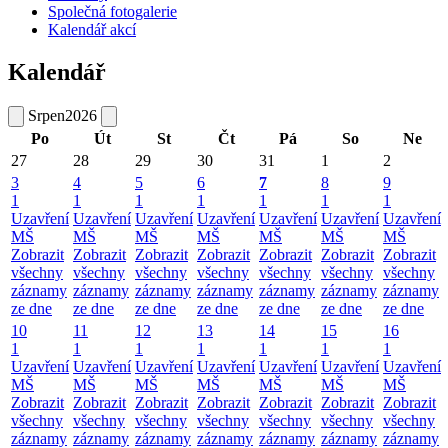
Společná fotogalerie
Kalendář akcí
Kalendář
Srpen
2026
Po
Út
St
Čt
Pá
So
Ne
27
28
29
30
31
1
2
3
4
5
6
7
8
9
1
1
1
1
1
1
1
Uzavření
Uzavření
Uzavření
Uzavření
Uzavření
Uzavření
Uzavření
MŠ
MŠ
MŠ
MŠ
MŠ
MŠ
MŠ
Zobrazit
Zobrazit
Zobrazit
Zobrazit
Zobrazit
Zobrazit
Zobrazit
všechny
všechny
všechny
všechny
všechny
všechny
všechny
záznamy
záznamy
záznamy
záznamy
záznamy
záznamy
záznamy
ze dne
ze dne
ze dne
ze dne
ze dne
ze dne
ze dne
10
11
12
13
14
15
16
1
1
1
1
1
1
1
Uzavření
Uzavření
Uzavření
Uzavření
Uzavření
Uzavření
Uzavření
MŠ
MŠ
MŠ
MŠ
MŠ
MŠ
MŠ
Zobrazit
Zobrazit
Zobrazit
Zobrazit
Zobrazit
Zobrazit
Zobrazit
všechny
všechny
všechny
všechny
všechny
všechny
všechny
záznamy
záznamy
záznamy
záznamy
záznamy
záznamy
záznamy