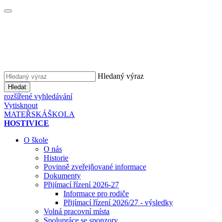
Hledaný výraz
Hledat
rozšířené vyhledávání
Vytisknout
MATEŘSKÁ
ŠKOLA
HOSTIVICE
O škole
O nás
Historie
Povinně zveřejňované informace
Dokumenty
Přijímací řízení 2026-27
Informace pro rodiče
Přijímací řízení 2026/27 - výsledky
Volná pracovní místa
Spolupráce se sponzory