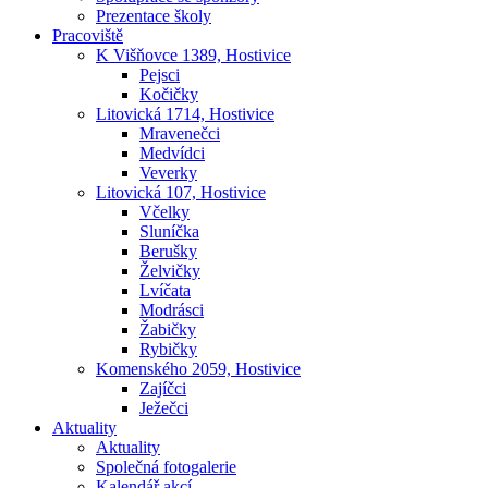
Prezentace školy
Pracoviště
K Višňovce 1389, Hostivice
Pejsci
Kočičky
Litovická 1714, Hostivice
Mravenečci
Medvídci
Veverky
Litovická 107, Hostivice
Včelky
Sluníčka
Berušky
Želvičky
Lvíčata
Modrásci
Žabičky
Rybičky
Komenského 2059, Hostivice
Zajíčci
Ježečci
Aktuality
Aktuality
Společná fotogalerie
Kalendář akcí