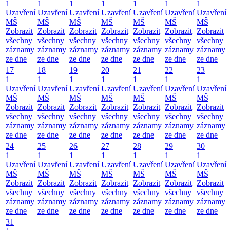
1
1
1
1
1
1
1
Uzavření
Uzavření
Uzavření
Uzavření
Uzavření
Uzavření
Uzavření
MŠ
MŠ
MŠ
MŠ
MŠ
MŠ
MŠ
Zobrazit
Zobrazit
Zobrazit
Zobrazit
Zobrazit
Zobrazit
Zobrazit
všechny
všechny
všechny
všechny
všechny
všechny
všechny
záznamy
záznamy
záznamy
záznamy
záznamy
záznamy
záznamy
ze dne
ze dne
ze dne
ze dne
ze dne
ze dne
ze dne
17
18
19
20
21
22
23
1
1
1
1
1
1
1
Uzavření
Uzavření
Uzavření
Uzavření
Uzavření
Uzavření
Uzavření
MŠ
MŠ
MŠ
MŠ
MŠ
MŠ
MŠ
Zobrazit
Zobrazit
Zobrazit
Zobrazit
Zobrazit
Zobrazit
Zobrazit
všechny
všechny
všechny
všechny
všechny
všechny
všechny
záznamy
záznamy
záznamy
záznamy
záznamy
záznamy
záznamy
ze dne
ze dne
ze dne
ze dne
ze dne
ze dne
ze dne
24
25
26
27
28
29
30
1
1
1
1
1
1
1
Uzavření
Uzavření
Uzavření
Uzavření
Uzavření
Uzavření
Uzavření
MŠ
MŠ
MŠ
MŠ
MŠ
MŠ
MŠ
Zobrazit
Zobrazit
Zobrazit
Zobrazit
Zobrazit
Zobrazit
Zobrazit
všechny
všechny
všechny
všechny
všechny
všechny
všechny
záznamy
záznamy
záznamy
záznamy
záznamy
záznamy
záznamy
ze dne
ze dne
ze dne
ze dne
ze dne
ze dne
ze dne
31