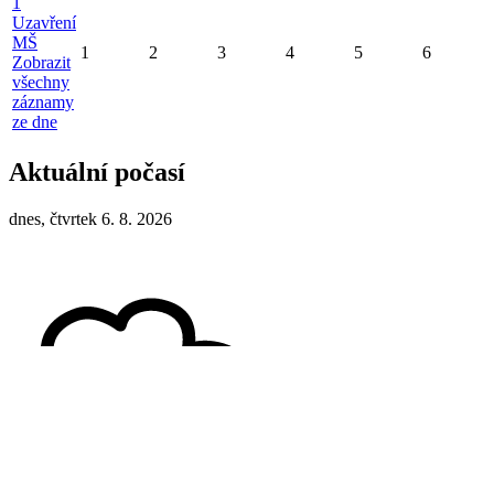
1
Uzavření
MŠ
1
2
3
4
5
6
Zobrazit
všechny
záznamy
ze dne
Aktuální počasí
dnes, čtvrtek 6. 8. 2026