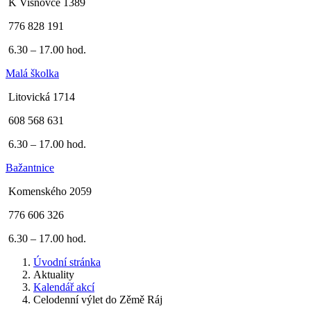
K Višňovce 1389
776 828 191
6.30 – 17.00 hod.
Malá školka
Litovická 1714
608 568 631
6.30 – 17.00 hod.
Bažantnice
Komenského 2059
776 606 326
6.30 – 17.00 hod.
Úvodní stránka
Aktuality
Kalendář akcí
Celodenní výlet do Zěmě Ráj