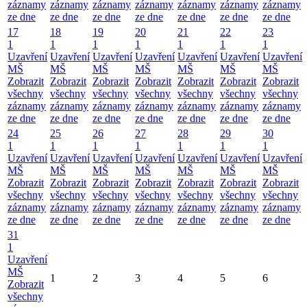
záznamy
záznamy
záznamy
záznamy
záznamy
záznamy
záznamy
ze dne
ze dne
ze dne
ze dne
ze dne
ze dne
ze dne
17
18
19
20
21
22
23
1
1
1
1
1
1
1
Uzavření
Uzavření
Uzavření
Uzavření
Uzavření
Uzavření
Uzavření
MŠ
MŠ
MŠ
MŠ
MŠ
MŠ
MŠ
Zobrazit
Zobrazit
Zobrazit
Zobrazit
Zobrazit
Zobrazit
Zobrazit
všechny
všechny
všechny
všechny
všechny
všechny
všechny
záznamy
záznamy
záznamy
záznamy
záznamy
záznamy
záznamy
ze dne
ze dne
ze dne
ze dne
ze dne
ze dne
ze dne
24
25
26
27
28
29
30
1
1
1
1
1
1
1
Uzavření
Uzavření
Uzavření
Uzavření
Uzavření
Uzavření
Uzavření
MŠ
MŠ
MŠ
MŠ
MŠ
MŠ
MŠ
Zobrazit
Zobrazit
Zobrazit
Zobrazit
Zobrazit
Zobrazit
Zobrazit
všechny
všechny
všechny
všechny
všechny
všechny
všechny
záznamy
záznamy
záznamy
záznamy
záznamy
záznamy
záznamy
ze dne
ze dne
ze dne
ze dne
ze dne
ze dne
ze dne
31
1
Uzavření
MŠ
1
2
3
4
5
6
Zobrazit
všechny