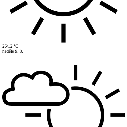
26/12 °C
neděle
9. 8.