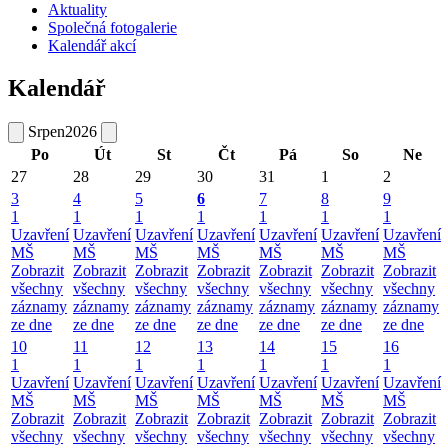
Aktuality
Společná fotogalerie
Kalendář akcí
Kalendář
Srpen
2026
Po
Út
St
Čt
Pá
So
Ne
27
28
29
30
31
1
2
3
4
5
6
7
8
9
1
1
1
1
1
1
1
Uzavření
Uzavření
Uzavření
Uzavření
Uzavření
Uzavření
Uzavření
MŠ
MŠ
MŠ
MŠ
MŠ
MŠ
MŠ
Zobrazit
Zobrazit
Zobrazit
Zobrazit
Zobrazit
Zobrazit
Zobrazit
všechny
všechny
všechny
všechny
všechny
všechny
všechny
záznamy
záznamy
záznamy
záznamy
záznamy
záznamy
záznamy
ze dne
ze dne
ze dne
ze dne
ze dne
ze dne
ze dne
10
11
12
13
14
15
16
1
1
1
1
1
1
1
Uzavření
Uzavření
Uzavření
Uzavření
Uzavření
Uzavření
Uzavření
MŠ
MŠ
MŠ
MŠ
MŠ
MŠ
MŠ
Zobrazit
Zobrazit
Zobrazit
Zobrazit
Zobrazit
Zobrazit
Zobrazit
všechny
všechny
všechny
všechny
všechny
všechny
všechny