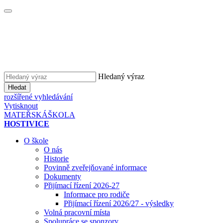
Hledaný výraz
Hledat
rozšířené vyhledávání
Vytisknout
MATEŘSKÁ
ŠKOLA
HOSTIVICE
O škole
O nás
Historie
Povinně zveřejňované informace
Dokumenty
Přijímací řízení 2026-27
Informace pro rodiče
Přijímací řízení 2026/27 - výsledky
Volná pracovní místa
Spolupráce se sponzory