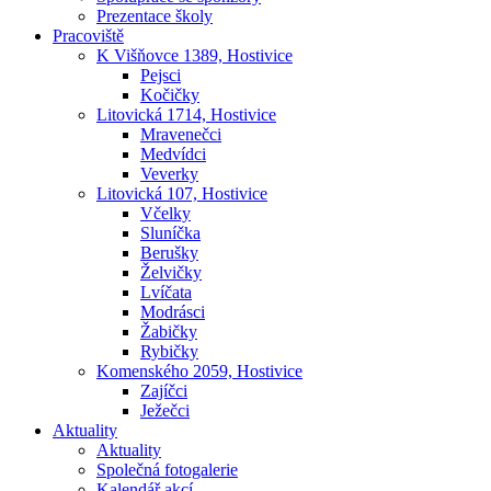
Prezentace školy
Pracoviště
K Višňovce 1389, Hostivice
Pejsci
Kočičky
Litovická 1714, Hostivice
Mravenečci
Medvídci
Veverky
Litovická 107, Hostivice
Včelky
Sluníčka
Berušky
Želvičky
Lvíčata
Modrásci
Žabičky
Rybičky
Komenského 2059, Hostivice
Zajíčci
Ježečci
Aktuality
Aktuality
Společná fotogalerie
Kalendář akcí