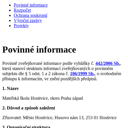
Povinné informace
Rozpočet
Ochrana soukromí
Výroční zprávy
Projekty
Povinné informace
Povinně zveřejňované informace podle vyhlášky č.
442/2006 Sb.
,
která stanoví strukturu informací zveřejňovaných o povinném
subjektu dle § 5 odst. 1 a 2 zákona č.
106/1999 Sb.
, o svobodném
přístupu k informacím, ve znění pozdějších předpisů.
1. Název
Mateřská škola Hostivice, okres Praha západ
2. Důvod a způsob založení
Zřizovatel: Město Hostivice, Husovo nám 13, 253 01 Hostivice
3. Organizační struktura