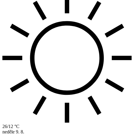
26/12 °C
neděle
9. 8.