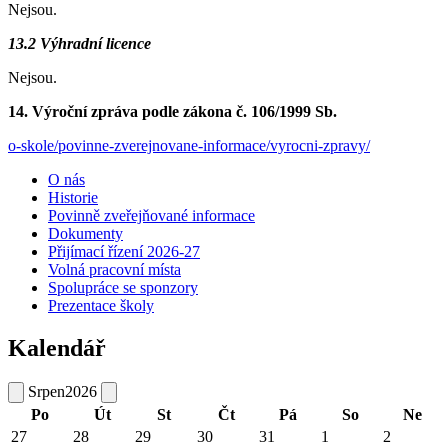
Nejsou.
13.2 Výhradní licence
Nejsou.
14. Výroční zpráva podle zákona č. 106/1999 Sb.
o-skole/povinne-zverejnovane-informace/vyrocni-zpravy/
O nás
Historie
Povinně zveřejňované informace
Dokumenty
Přijímací řízení 2026-27
Volná pracovní místa
Spolupráce se sponzory
Prezentace školy
Kalendář
Srpen
2026
Po
Út
St
Čt
Pá
So
Ne
27
28
29
30
31
1
2