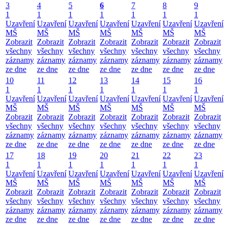
3
4
5
6
7
8
9
1
1
1
1
1
1
1
Uzavření
Uzavření
Uzavření
Uzavření
Uzavření
Uzavření
Uzavření
MŠ
MŠ
MŠ
MŠ
MŠ
MŠ
MŠ
Zobrazit
Zobrazit
Zobrazit
Zobrazit
Zobrazit
Zobrazit
Zobrazit
všechny
všechny
všechny
všechny
všechny
všechny
všechny
záznamy
záznamy
záznamy
záznamy
záznamy
záznamy
záznamy
ze dne
ze dne
ze dne
ze dne
ze dne
ze dne
ze dne
10
11
12
13
14
15
16
1
1
1
1
1
1
1
Uzavření
Uzavření
Uzavření
Uzavření
Uzavření
Uzavření
Uzavření
MŠ
MŠ
MŠ
MŠ
MŠ
MŠ
MŠ
Zobrazit
Zobrazit
Zobrazit
Zobrazit
Zobrazit
Zobrazit
Zobrazit
všechny
všechny
všechny
všechny
všechny
všechny
všechny
záznamy
záznamy
záznamy
záznamy
záznamy
záznamy
záznamy
ze dne
ze dne
ze dne
ze dne
ze dne
ze dne
ze dne
17
18
19
20
21
22
23
1
1
1
1
1
1
1
Uzavření
Uzavření
Uzavření
Uzavření
Uzavření
Uzavření
Uzavření
MŠ
MŠ
MŠ
MŠ
MŠ
MŠ
MŠ
Zobrazit
Zobrazit
Zobrazit
Zobrazit
Zobrazit
Zobrazit
Zobrazit
všechny
všechny
všechny
všechny
všechny
všechny
všechny
záznamy
záznamy
záznamy
záznamy
záznamy
záznamy
záznamy
ze dne
ze dne
ze dne
ze dne
ze dne
ze dne
ze dne