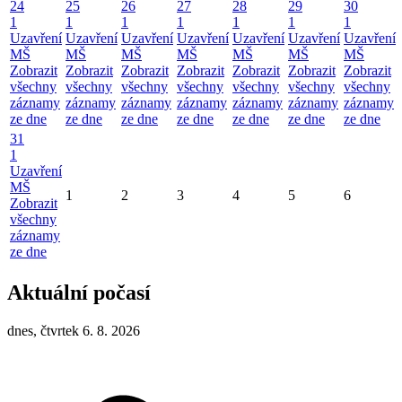
24
25
26
27
28
29
30
1
1
1
1
1
1
1
Uzavření
Uzavření
Uzavření
Uzavření
Uzavření
Uzavření
Uzavření
MŠ
MŠ
MŠ
MŠ
MŠ
MŠ
MŠ
Zobrazit
Zobrazit
Zobrazit
Zobrazit
Zobrazit
Zobrazit
Zobrazit
všechny
všechny
všechny
všechny
všechny
všechny
všechny
záznamy
záznamy
záznamy
záznamy
záznamy
záznamy
záznamy
ze dne
ze dne
ze dne
ze dne
ze dne
ze dne
ze dne
31
1
Uzavření
MŠ
1
2
3
4
5
6
Zobrazit
všechny
záznamy
ze dne
Aktuální počasí
dnes, čtvrtek 6. 8. 2026