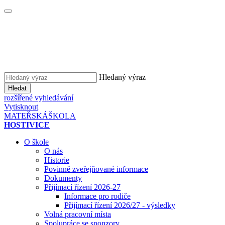
Hledaný výraz
Hledat
rozšířené vyhledávání
Vytisknout
MATEŘSKÁ
ŠKOLA
HOSTIVICE
O škole
O nás
Historie
Povinně zveřejňované informace
Dokumenty
Přijímací řízení 2026-27
Informace pro rodiče
Přijímací řízení 2026/27 - výsledky
Volná pracovní místa
Spolupráce se sponzory