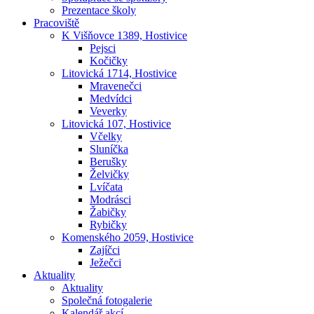
Prezentace školy
Pracoviště
K Višňovce 1389, Hostivice
Pejsci
Kočičky
Litovická 1714, Hostivice
Mravenečci
Medvídci
Veverky
Litovická 107, Hostivice
Včelky
Sluníčka
Berušky
Želvičky
Lvíčata
Modrásci
Žabičky
Rybičky
Komenského 2059, Hostivice
Zajíčci
Ježečci
Aktuality
Aktuality
Společná fotogalerie
Kalendář akcí