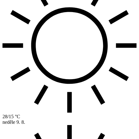
28/15 °C
neděle
9. 8.