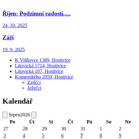
Říjen: Podzimní radosti.....
24. 10. 2025
Září
19. 9. 2025
K Višňovce 1389, Hostivice
Litovická 1714, Hostivice
Litovická 107, Hostivice
Komenského 2059, Hostivice
Zajíčci
Ježečci
Kalendář
Srpen
2026
Po
Út
St
Čt
Pá
So
Ne
27
28
29
30
31
1
2
3
4
5
6
7
8
9