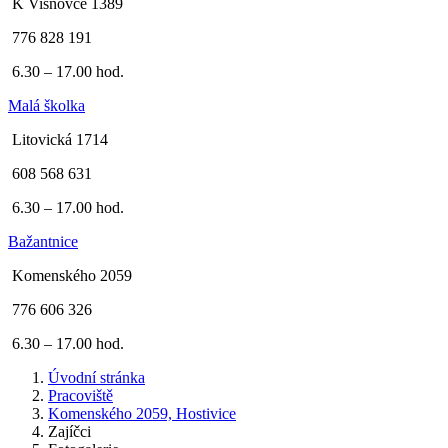
K Višňovce 1389
776 828 191
6.30 – 17.00 hod.
Malá školka
Litovická 1714
608 568 631
6.30 – 17.00 hod.
Bažantnice
Komenského 2059
776 606 326
6.30 – 17.00 hod.
Úvodní stránka
Pracoviště
Komenského 2059, Hostivice
Zajíčci