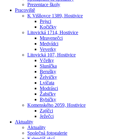
Prezentace školy
Pracoviště
K Višňovce 1389, Hostivice
Pejsci
Kočičky
Litovická 1714, Hostivice
Mravenečci
Medvídci
Veverky
Litovická 107, Hostivice
Včelky
Sluníčka
Berušky
Želvičky
Lvíčata
Modrásci
Žabičky
Rybičky
Komenského 2059, Hostivice
Zajíčci
Ježečci
Aktuality
Aktuality
Společná fotogalerie
Kalendář akcí