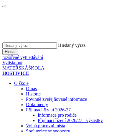
Hledaný výraz
Hledat
rozšířené vyhledávání
Vytisknout
MATEŘSKÁ
ŠKOLA
HOSTIVICE
O škole
O nás
Historie
Povinně zveřejňované informace
Dokumenty
Přijímací řízení 2026-27
Informace pro rodiče
Přijímací řízení 2026/27 - výsledky
Volná pracovní místa
Spolupráce se sponzory