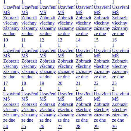
1
1
1
1
1
1
1
Uzavření
Uzavření
Uzavření
Uzavření
Uzavření
Uzavření
Uzavření
MŠ
MŠ
MŠ
MŠ
MŠ
MŠ
MŠ
Zobrazit
Zobrazit
Zobrazit
Zobrazit
Zobrazit
Zobrazit
Zobrazit
všechny
všechny
všechny
všechny
všechny
všechny
všechny
záznamy
záznamy
záznamy
záznamy
záznamy
záznamy
záznamy
ze dne
ze dne
ze dne
ze dne
ze dne
ze dne
ze dne
10
11
12
13
14
15
16
1
1
1
1
1
1
1
Uzavření
Uzavření
Uzavření
Uzavření
Uzavření
Uzavření
Uzavření
MŠ
MŠ
MŠ
MŠ
MŠ
MŠ
MŠ
Zobrazit
Zobrazit
Zobrazit
Zobrazit
Zobrazit
Zobrazit
Zobrazit
všechny
všechny
všechny
všechny
všechny
všechny
všechny
záznamy
záznamy
záznamy
záznamy
záznamy
záznamy
záznamy
ze dne
ze dne
ze dne
ze dne
ze dne
ze dne
ze dne
17
18
19
20
21
22
23
1
1
1
1
1
1
1
Uzavření
Uzavření
Uzavření
Uzavření
Uzavření
Uzavření
Uzavření
MŠ
MŠ
MŠ
MŠ
MŠ
MŠ
MŠ
Zobrazit
Zobrazit
Zobrazit
Zobrazit
Zobrazit
Zobrazit
Zobrazit
všechny
všechny
všechny
všechny
všechny
všechny
všechny
záznamy
záznamy
záznamy
záznamy
záznamy
záznamy
záznamy
ze dne
ze dne
ze dne
ze dne
ze dne
ze dne
ze dne
24
25
26
27
28
29
30