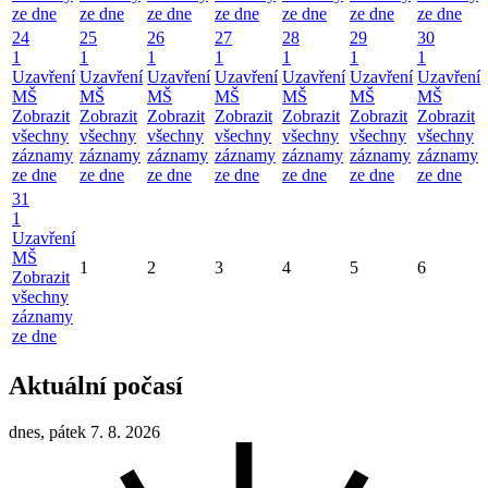
ze dne
ze dne
ze dne
ze dne
ze dne
ze dne
ze dne
24
25
26
27
28
29
30
1
1
1
1
1
1
1
Uzavření
Uzavření
Uzavření
Uzavření
Uzavření
Uzavření
Uzavření
MŠ
MŠ
MŠ
MŠ
MŠ
MŠ
MŠ
Zobrazit
Zobrazit
Zobrazit
Zobrazit
Zobrazit
Zobrazit
Zobrazit
všechny
všechny
všechny
všechny
všechny
všechny
všechny
záznamy
záznamy
záznamy
záznamy
záznamy
záznamy
záznamy
ze dne
ze dne
ze dne
ze dne
ze dne
ze dne
ze dne
31
1
Uzavření
MŠ
1
2
3
4
5
6
Zobrazit
všechny
záznamy
ze dne
Aktuální počasí
dnes, pátek 7. 8. 2026