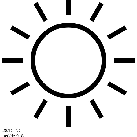
28/15 °C
neděle
9. 8.