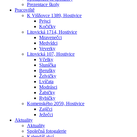
Prezentace školy
Pracoviště
K Višňovce 1389, Hostivice
Pejsci
Kočičky
Litovická 1714, Hostivice
Mravenečci
Medvídci
Veverky
Litovická 107, Hostivice
Včelky
Sluníčka
Berušky
Želvičky
Lvíčata
Modrásci
Žabičky
Rybičky
Komenského 2059, Hostivice
Zajíčci
Ježečci
Aktuality
Aktuality
Společná fotogalerie
Kalendář akcí