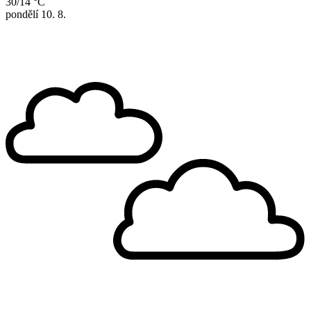
30/14 °C
pondělí
10. 8.