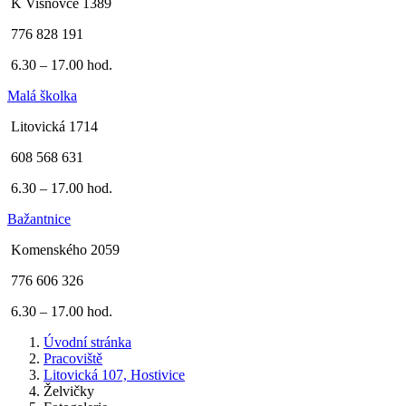
K Višňovce 1389
776 828 191
6.30 – 17.00 hod.
Malá školka
Litovická 1714
608 568 631
6.30 – 17.00 hod.
Bažantnice
Komenského 2059
776 606 326
6.30 – 17.00 hod.
Úvodní stránka
Pracoviště
Litovická 107, Hostivice
Želvičky