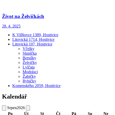
Život na Želvičkách
28. 4. 2025
K Višňovce 1389, Hostivice
Litovická 1714, Hostivice
Litovická 107, Hostivice
Včelky
Sluníčka
Berušky
Želvičky
Lvíčata
Modrásci
Žabičky
Rybičky
Komenského 2059, Hostivice
Kalendář
Srpen
2026
Po
Út
St
Čt
Pá
So
Ne