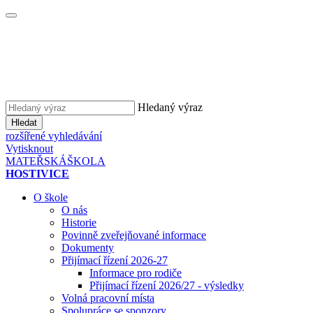
Hledaný výraz
Hledat
rozšířené vyhledávání
Vytisknout
MATEŘSKÁ
ŠKOLA
HOSTIVICE
O škole
O nás
Historie
Povinně zveřejňované informace
Dokumenty
Přijímací řízení 2026-27
Informace pro rodiče
Přijímací řízení 2026/27 - výsledky
Volná pracovní místa
Spolupráce se sponzory