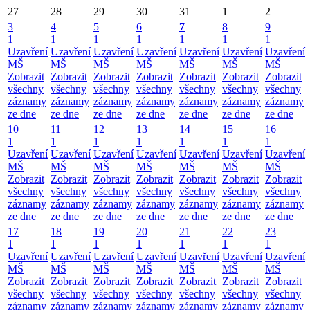
27
28
29
30
31
1
2
3
4
5
6
7
8
9
1
1
1
1
1
1
1
Uzavření
Uzavření
Uzavření
Uzavření
Uzavření
Uzavření
Uzavření
MŠ
MŠ
MŠ
MŠ
MŠ
MŠ
MŠ
Zobrazit
Zobrazit
Zobrazit
Zobrazit
Zobrazit
Zobrazit
Zobrazit
všechny
všechny
všechny
všechny
všechny
všechny
všechny
záznamy
záznamy
záznamy
záznamy
záznamy
záznamy
záznamy
ze dne
ze dne
ze dne
ze dne
ze dne
ze dne
ze dne
10
11
12
13
14
15
16
1
1
1
1
1
1
1
Uzavření
Uzavření
Uzavření
Uzavření
Uzavření
Uzavření
Uzavření
MŠ
MŠ
MŠ
MŠ
MŠ
MŠ
MŠ
Zobrazit
Zobrazit
Zobrazit
Zobrazit
Zobrazit
Zobrazit
Zobrazit
všechny
všechny
všechny
všechny
všechny
všechny
všechny
záznamy
záznamy
záznamy
záznamy
záznamy
záznamy
záznamy
ze dne
ze dne
ze dne
ze dne
ze dne
ze dne
ze dne
17
18
19
20
21
22
23
1
1
1
1
1
1
1
Uzavření
Uzavření
Uzavření
Uzavření
Uzavření
Uzavření
Uzavření
MŠ
MŠ
MŠ
MŠ
MŠ
MŠ
MŠ
Zobrazit
Zobrazit
Zobrazit
Zobrazit
Zobrazit
Zobrazit
Zobrazit
všechny
všechny
všechny
všechny
všechny
všechny
všechny
záznamy
záznamy
záznamy
záznamy
záznamy
záznamy
záznamy